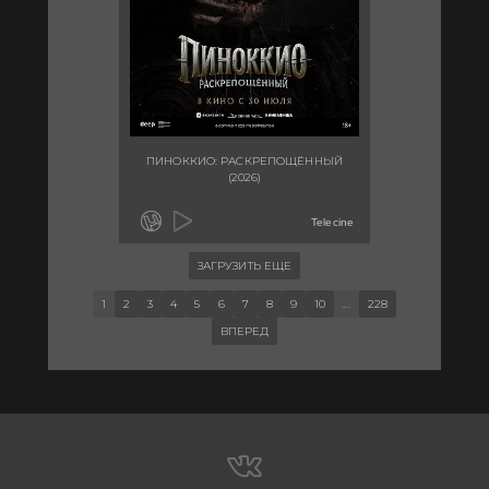
ПИНОККИО: РАСКРЕПОЩЁННЫЙ
(2026)
Telecine
ЗАГРУЗИТЬ ЕЩЕ
1
2
3
4
5
6
7
8
9
10
...
228
ВПЕРЕД