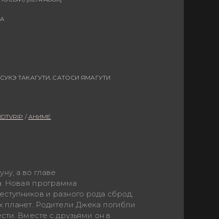
КА
СУКЭ ТАКАГУТИ, САТОСИ ЯМАГУТИ
HDTVRIP
/
АНИМЕ
ну, а во главе
ia. Новая программа
еступников и разного рода сброд,
х планет. Родители Джека погибли
сти. Вместе с друзьями он в