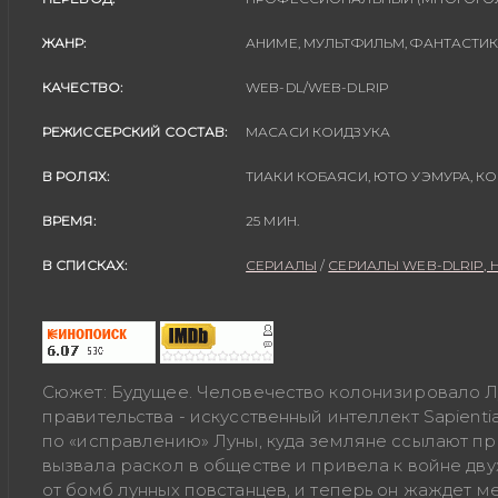
ЖАНР:
АНИМЕ, МУЛЬТФИЛЬМ, ФАНТАСТИ
КАЧЕСТВО:
WEB-DL/WEB-DLRIP
РЕЖИССЕРСКИЙ СОСТАВ:
МАСАСИ КОИДЗУКА
В РОЛЯХ:
ТИАКИ КОБАЯСИ, ЮТО УЭМУРА, КО
ВРЕМЯ:
25 МИН.
В СПИСКАХ:
СЕРИАЛЫ
/
СЕРИАЛЫ WEB-DLRIP, 
Сюжет: Будущее. Человечество колонизировало Лу
правительства - искусственный интеллект Sapient
по «исправлению» Луны, куда земляне ссылают пр
вызвала раскол в обществе и привела к войне дву
от бомб лунных повстанцев, и теперь он жаждет ме