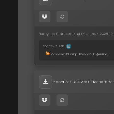
Загрузил:
Robocot-pirat
(10 апреля 2025 20:
СОДЕРЖАНИЕ:
Moonrise.S01.720p.Ultradox (18 файлов)
Moonrise.S01.400p.Ultradox.torre