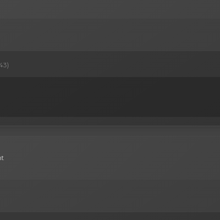
43)
nt