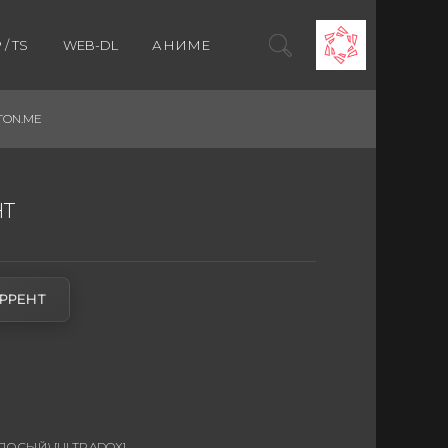
/ TS
WEB-DL
АНИМЕ
TON.ME
НТ
РРЕНТ
СЫЙ) [ULTRADOX]