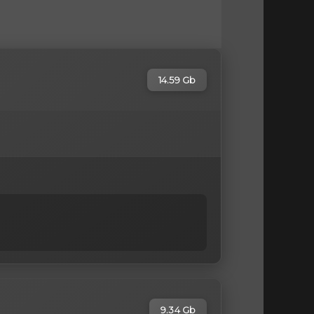
14.59 Gb
9.34 Gb