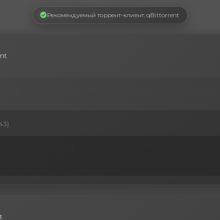
Рекомендуемый торрент-клиент: qBittorrent
nt
43)
t